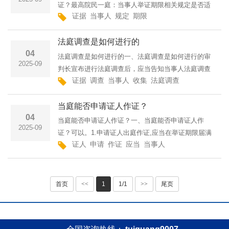
证？最高院民一庭：当事人举证期限相关规定是否适
证据
当事人
规定
期限
用于申请人民法院调查取证?最高人民法院《关于民事
诉讼证据的若干规定》第二十条第一款规定：当事人
法庭调查是如何进行的
及其诉讼代理人申···
04
法庭调查是如何进行的一、法庭调查是如何进行的审
2025-09
判长宣布进行法庭调查后，应当告知当事人法庭调查
证据
调查
当事人
收集
法庭调查
的重点是双方争议的事实。当事人对自己提出的主
张，有责任提供证据，反驳对方主张的，也应提供证
当庭能否申请证人作证？
据或说明理由。原告···
04
当庭能否申请证人作证？一、当庭能否申请证人作
2025-09
证？可以。1.申请证人出庭作证,应当在举证期限届满
证人
申请
作证
应当
当事人
10日前提出;2.人民法院对当事人的申请进行审查,如果
予以准许的,在开庭审理前通知证人出庭作证,并告知
其应当承担如实作···
首页
<<
1
1/1
>>
尾页