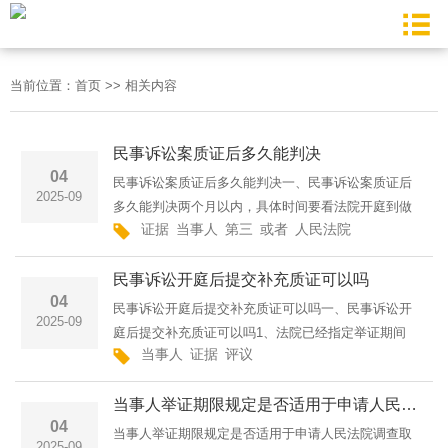
当前位置：
首页
>>
相关内容
民事诉讼案质证后多久能判决
04
民事诉讼案质证后多久能判决一、民事诉讼案质证后
2025-09
多久能判决两个月以内，具体时间要看法院开庭到做
证据
当事人
第三
或者
人民法院
出判决的时间。刑事案件从开庭到做出判决的期限法
律并没有强制性规定，只要在审限内审结就是符合程
民事诉讼开庭后提交补充质证可以吗
序的，刑事案件二···
04
民事诉讼开庭后提交补充质证可以吗一、民事诉讼开
2025-09
庭后提交补充质证可以吗1、法院已经指定举证期间
当事人
证据
评议
的，在举证期间内没有提交证据，而在庭审中提出证
据的，法院应当责令说明理由，理由成立的，法庭予
当事人举证期限规定是否适用于申请人民法院调查取证？
以质证;理由不成立···
04
当事人举证期限规定是否适用于申请人民法院调查取
2025-09