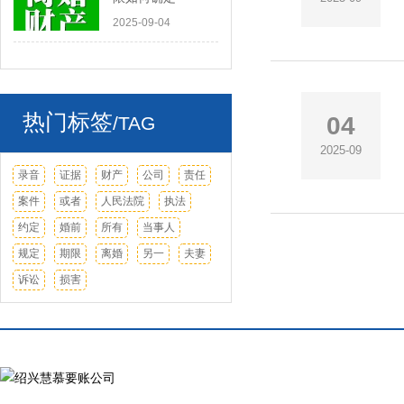
2025-09-04
热门标签
04
/TAG
2025-09
录音
证据
财产
公司
责任
案件
或者
人民法院
执法
约定
婚前
所有
当事人
规定
期限
离婚
另一
夫妻
诉讼
损害